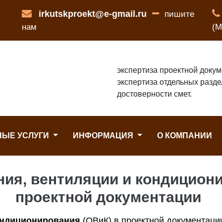
irkutskproekt@e-gmail.ru
пишите
нам
(М
экспертиза проектной докум
экспертиза отдельных разде
достоверности смет.
НЫЕ УСЛУГИ
ИНФОРМАЦИЯ
О КОМПАНИИ
ния, вентиляции и кондицион
проектной документации
ондиционирования
(ОВиК) в проектной документаци