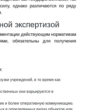
силу, однако различаются по ряду
и.
ной экспертизой
кументации действующим нормативам
иями, обязательны для получения
я:
узки учреждений, в то время как
рственных они варьируются в
фик и более оперативную коммуникацию.
ых в определенных видах объектов или