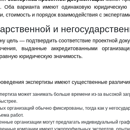
и. Оба варианта имеют одинаковую юридическую 
и, стоимость и порядок взаимодействия с экспертам
арственной и негосударствен
ну цель — подтвердить соответствие проектной до
ючения, выданные аккредитованными организац
 равную юридическую значимость.
роведения экспертизы имеют существенные различи
пертиза может занимать больше времени из-за высокой загр
быстрее.
ых организаций обычно фиксированы, тогда как у негосуда
ъема работ.
венные организации могут предлагать индивидуальный гра
венные компании имеют узкопрофильных экспертов, опытн