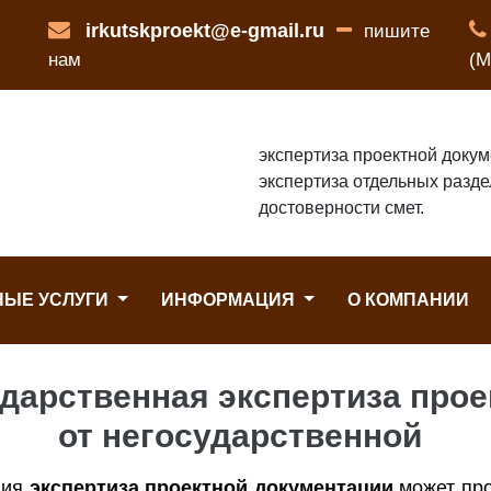
irkutskproekt@e-gmail.ru
пишите
нам
(М
экспертиза проектной докум
экспертиза отдельных разде
достоверности смет.
НЫЕ УСЛУГИ
ИНФОРМАЦИЯ
О КОМПАНИИ
ударственная экспертиза про
от негосударственной
ния
экспертиза проектной документации
может про